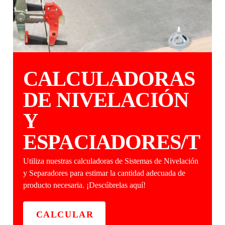
CALCULADORAS
DE NIVELACIÓN
Y
ESPACIADORES/T
Utiliza nuestras calculadoras de Sistemas de Nivelación
y Separadores para estimar la cantidad adecuada de
producto necesaria. ¡Descúbrelas aquí!
CALCULAR