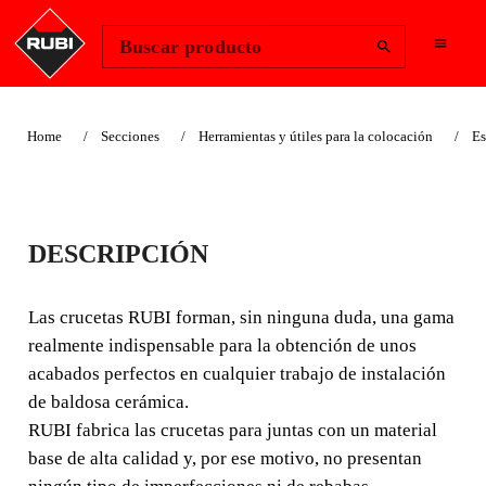
Change Region
Iniciar sesión
Buscar producto
Home
Secciones
Herramientas y útiles para la colocación
Es
CRUCETAS 3 MM.
DESCRIPCIÓN
Las crucetas RUBI forman, sin ninguna duda, una gama
realmente indispensable para la obtención de unos
Las crucetas RUBI forman, sin ninguna duda, una gama
acabados perfectos en cualquier trabajo de instalación de
realmente indispensable para la obtención de unos
baldosa cerámica.
acabados perfectos en cualquier trabajo de instalación
de baldosa cerámica.
RUBI fabrica las crucetas para juntas con un material
base de alta calidad y, por ese motivo, no presentan