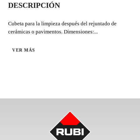
DESCRIPCIÓN
ESCURRIDOR
SUPERPRO
Cubeta para la limpieza después del rejuntado de
cerámicas o pavimentos. Dimensiones:...
Cubeta para la limpieza después del rejuntado de
cerámicas o pavimentos. Dimensiones: 60x40x27cm.
VER MÁS