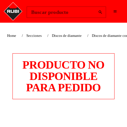
Change Region
Iniciar sesión
Buscar producto
Home
Secciones
Discos de diamante
Discos de diamante cor
PRODUCTO NO
DISPONIBLE
PARA PEDIDO
DISCO DIAMANTE