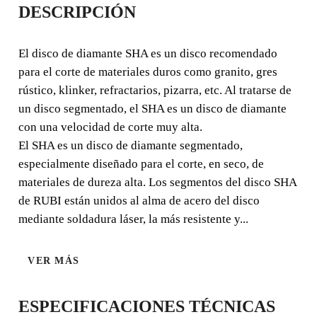
DESCRIPCIÓN
MATERIAL DURO
SEGMENTADO - SHA
El disco de diamante SHA es un disco recomendado
para el corte de materiales duros como granito, gres
El disco de diamante SHA es un disco recomendado para
rústico, klinker, refractarios, pizarra, etc. Al tratarse de
el corte de materiales duros como granito, gres rústico,
un disco segmentado, el SHA es un disco de diamante
klinker, refractarios, pizarra, etc.
con una velocidad de corte muy alta.
El SHA es un disco de diamante segmentado,
especialmente diseñado para el corte, en seco, de
materiales de dureza alta. Los segmentos del disco SHA
de RUBI están unidos al alma de acero del disco
mediante soldadura láser, la más resistente y...
VER MÁS
ESPECIFICACIONES TÉCNICAS