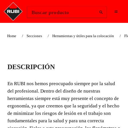
Change Region
Iniciar sesión
Buscar producto
Home
Secciones
Herramientas y útiles para la colocación
Fl
FLEXÓMETROS
DESCRIPCIÓN
RUBIFLEX
En RUBI nos hemos preocupado siempre por la salud
En RUBI nos hemos preocupado siempre por la salud del
del profesional. Dentro del diseño de nuestras
profesional. Dentro del diseño de nuestras herramientas
herramientas siempre está muy presente el concepto de
siempre está muy presente el concepto de ergonomía, ya
ergonomía, ya que creemos que la seguridad y el hecho
que creemos que la seguridad y el hecho de minimizar los
de minimizar los riesgos de lesión en el trabajo son
riesgos de lesión en el trabajo son fundamentales para la
salud y para una correcta ejecución.
fundamentales para la salud y para una correcta