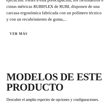
ejecución. Fieles a esta preocupación, los flexómetros o
cintas métricas RUBIFLEX de RUBI, disponen de una
carcasa ergonómica fabricada con un polímero técnico
y con un recubrimiento de goma,...
VER MÁS
AL REGISTRAR ESTE PRODUCTO
EN EL RUBI CLUB
CONSIGUE
HASTA 2
PUNTOS
MODELOS DE ESTE
RUBI
GARANTÍA GRATUITA
PRODUCTO
EXTENDIDA EN PRODUCTOS
ELEGIBLES
Descubre el amplio espectro de opciones y configuraciones.