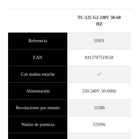
TC-125 G2 230V 50-60
HZ
Referencia
51951
EAN
8413797519518
Con maleta estuche
✅
Alimentación
220-240V 50-60Hz
Revoluciones por minuto
11500
Watios de potencia
1250W