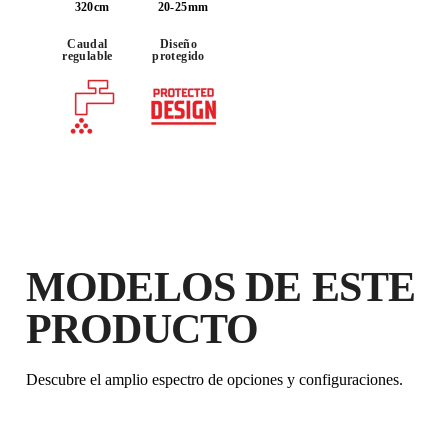
320cm
20-25mm
Caudal
Diseño
AL REGISTRAR ESTE PRODUCTO
regulable
protegido
EN EL RUBI CLUB
CONSIGUE
HASTA 90
PUNTOS RUBI
GARANTÍA GRATUITA
EXTENDIDA EN PRODUCTOS
ELEGIBLES
MODELOS DE ESTE
PRODUCTO
Descubre el amplio espectro de opciones y configuraciones.