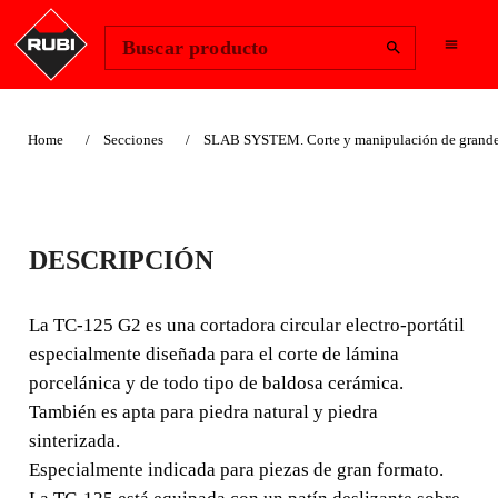
Change Region
Iniciar sesión
Buscar producto
Home
Secciones
SLAB SYSTEM. Corte y manipulación de grandes
CORTADORA
DESCRIPCIÓN
CIRCULAR TC-125
G2
La TC-125 G2 es una cortadora circular electro-portátil
especialmente diseñada para el corte de lámina
EL CORTE DE GRAN
porcelánica y de todo tipo de baldosa cerámica.
FORMATO LIGERO Y
También es apta para piedra natural y piedra
sinterizada.
PRECISO
Especialmente indicada para piezas de gran formato.