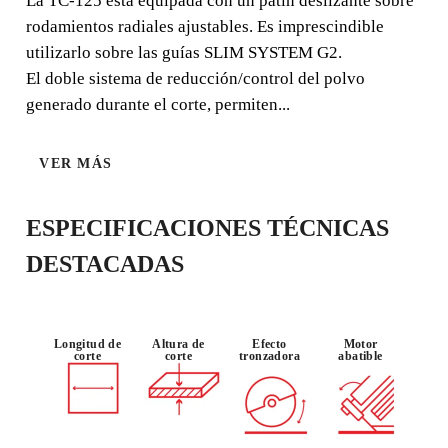
La TC-125 está equipada con un patín deslizante sobre
Cortadora circular electro-portátil para el corte de lámina
porcelánica y de todo tipo de baldosa cerámica. Apta para
rodamientos radiales ajustables. Es imprescindible
el corte en seco o corte húmedo. Apta para piedra natural
utilizarlo sobre las guías SLIM SYSTEM G2.
y piedra sinterizada. Especialmente indicada para piezas
El doble sistema de reducción/control del polvo
de gran formato. Es imprescindible utilizarlo sobre las
generado durante el corte, permiten...
guías SLIM SYSTEM G2.
VER MÁS
ESPECIFICACIONES TÉCNICAS
USO :
CORTE
CORTE
PROFESION
INGLETE
SECO Y
DESTACADAS
AL
(45º)
HÚMEDO
Longitud de
Altura de
Efecto
Motor
corte
corte
tronzadora
abatible