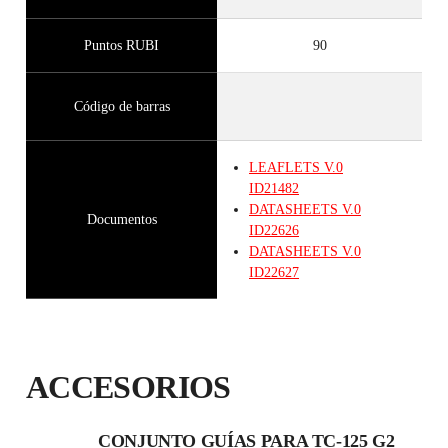
Puntos RUBI
90
Código de barras
LEAFLETS
V.0
ID21482
DATASHEETS
V.0
Documentos
ID22626
DATASHEETS
V.0
ID22627
ACCESORIOS
CONJUNTO GUÍAS PARA TC-125 G2