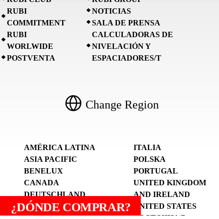
RUBI
NOTICIAS
COMMITMENT
SALA DE PRENSA
RUBI
CALCULADORAS DE
WORLWIDE
NIVELACIÓN Y
POSTVENTA
ESPACIADORES/T
Change Region
AMÉRICA LATINA
ITALIA
ASIA PACIFIC
POLSKA
BENELUX
PORTUGAL
CANADA
UNITED KINGDOM
DEUTSCHLAND
AND IRELAND
¿DÓNDE COMPRAR?
UND ÖSTERREICH
UNITED STATES
ESPANYA (CATALÀ)
ВОСТОЧНАЯ