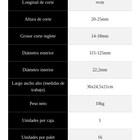
Longitud de corte
∞cm
Altura de corte
20-25mm
Grosor corte inglete
14-18mm
Diámetro exterior
115-125mm
Diámetro interior
22,2mm
Largo ancho alto (medidas de
36x24,5x21cm
trabajo)
Peso neto
10kg
Unidades por caja
1
Unidades por palet
16