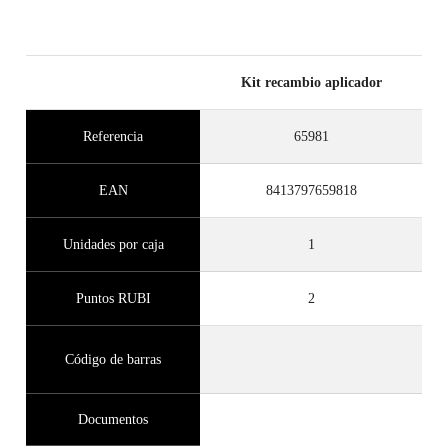
Kit recambio aplicador
Referencia
65981
EAN
8413797659818
Unidades por caja
1
Puntos RUBI
2
Código de barras
Documentos