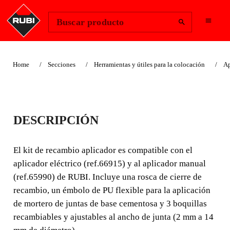
Change Region
Iniciar sesión
Buscar producto
Home
Secciones
Herramientas y útiles para la colocación
Ap
KIT DE RECAMBIO
DESCRIPCIÓN
APLICADOR RUBI
El kit de recambio aplicador es compatible con el
El kit de recambio aplicador es compatible con el
aplicador eléctrico (ref.66915) y al aplicador manual
aplicador eléctrico (ref.66915) y al aplicador manual
(ref.65990) de RUBI. Incluye una rosca de cierre de
(ref.65990) de RUBI. Incluye una rosca de cierre de
recambio, un émbolo de PU flexible para la aplicación
recambio, un émbolo de PU flexible para la a
de mortero de juntas de base cementosa y 3 boquillas
recambiables y ajustables al ancho de junta (2 mm a 14