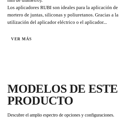
mm de diámetro).
Los aplicadores RUBI son ideales para la aplicación de
mortero de juntas, siliconas y poliuretanos. Gracias a la
utilización del aplicador eléctrico o el aplicador...
VER MÁS
AL REGISTRAR ESTE PRODUCTO
EN EL RUBI CLUB
CONSIGUE
HASTA 2
PUNTOS
RUBI
MODELOS DE ESTE
GARANTÍA GRATUITA
EXTENDIDA EN PRODUCTOS
PRODUCTO
ELEGIBLES
Descubre el amplio espectro de opciones y configuraciones.