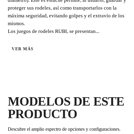
diámetro). Este es estuche permite, al usuario, guardar y
proteger sus rodeles, así como transportarlos con la
máxima seguridad, evitando golpes y el extravío de los
SILVER
mismos.
Los juegos de rodeles RUBI, se presentan...
VER MÁS
MODELOS DE ESTE
PRODUCTO
Descubre el amplio espectro de opciones y configuraciones.