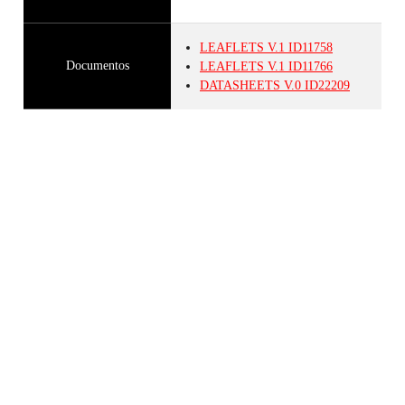
LEAFLETS
V.1
ID11758
Documentos
LEAFLETS
V.1
ID11766
DATASHEETS
V.0
ID22209