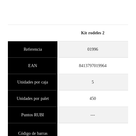
Kit rodeles 2
Referencia
01996
EAN
8413797019964
Unidades por caja
5
Unidades por palet
450
Puntos RUBI
---
Código de barras