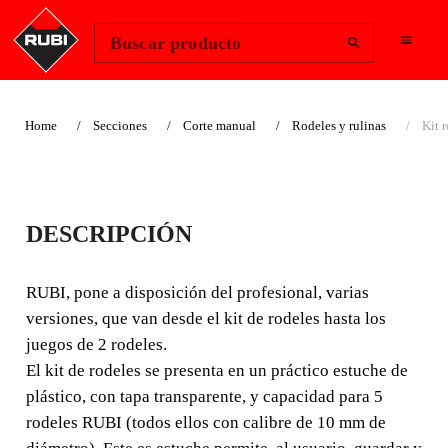
Change Region
Iniciar sesión
Buscar producto
Home
Secciones
Corte manual
Rodeles y rulinas
Kit 
KIT RODELES 2
DESCRIPCIÓN
RUBI, pone a disposición del profesional, varias
versiones, que van desde el kit de rodeles hasta los juegos
RUBI, pone a disposición del profesional, varias
de 2 rodeles. El kit de rodeles se presenta en un práctico
versiones, que van desde el kit de rodeles hasta los
estuche de plástico, con tapa transparente, y capacidad
juegos de 2 rodeles.
para 5 rodeles RUBI (todos ellos con calibre de 10 mm
El kit de rodeles se presenta en un práctico estuche de
de diámetro).
plástico, con tapa transparente, y capacidad para 5
rodeles RUBI (todos ellos con calibre de 10 mm de