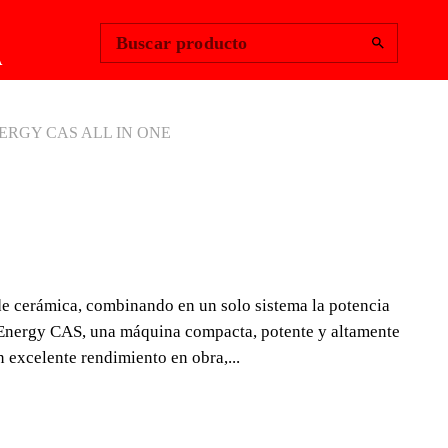
Change Region
Iniciar sesión
|
Buscar producto
A
NERGY CAS ALL IN ONE
C-125 ENERGY
LL IN ONE
e cerámica, combinando en un solo sistema la potencia
Y CAS ALL IN ONE está diseñado para ofrecer al
25 Energy CAS, una máquina compacta, potente y altamente
ón integral en el corte de cerámica, combinando en un
n excelente rendimiento en obra,...
 y control del corte eléctrico con la precisión del corte