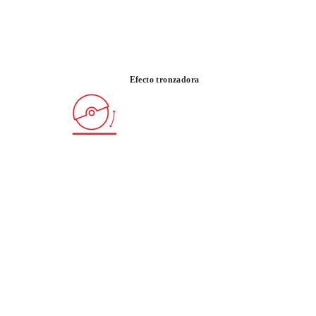
CORTE
BATERIA CAS
SECO Y
COMPATIBLE
Efecto tronzadora
HÚMEDO
 REGISTRAR ESTE PRODUCTO EN EL RUBI CLUB
ONSIGUE
HASTA 230
PUNTOS RUBI
RANTÍA GRATUITA EXTENDIDA EN
ODUCTOS ELEGIBLES