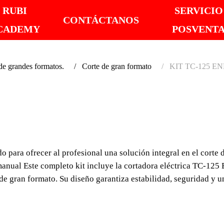
RUBI
SERVICIO
CONTÁCTANOS
CADEMY
POSVENT
 grandes formatos.
Corte de gran formato
KIT TC-125 E
KIT T
CAS A
ra ofrecer al profesional una solución integral en el corte d
El KIT TC-125 ENERG
te manual Este completo kit incluye la cortadora eléctrica TC-1
profesional una soluci
 de gran formato. Su diseño garantiza estabilidad, seguridad y u
solo sistema la potencia
manual