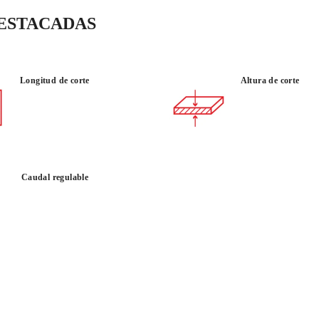
DESTACADAS
CORTE
USO :
INGLETE
PROFESIONAL
Longitud de corte
Altura de corte
(45º)
Caudal regulable
AL
C
GA
PR