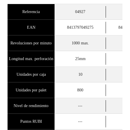
Referencia
04927
0
EAN
8413797049275
84137
Revoluciones por minuto
1000 max.
100
Longitud max. perforación
25mm
2
Unidades por caja
10
Unidades por palet
800
Nivel de rendimiento
---
Puntos RUBI
---