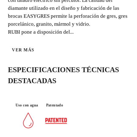
con taladro eléctrico sin percutor. La calidad del
diamante utilizado en el diseño y fabricación de las
brocas EASYGRES permite la perforación de gres, gres
porcelánico, granito, mármol y vidrio.
RUBI pone a disposición del...
MATERIAL :
TALADRO
PORCELÁNI
SIN
CO
PERCUTOR
VER MÁS
ESPECIFICACIONES TÉCNICAS
DESTACADAS
Uso con agua
Patentado