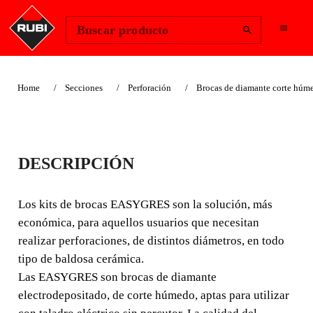
Change Region
Iniciar sesión
Buscar producto
Home
Secciones
Perforación
Brocas de diamante corte húm
KITS BROCAS
DESCRIPCIÓN
EASYGRES Ø 6 - 12
MM.
Los kits de brocas EASYGRES son la solución, más
económica, para aquellos usuarios que necesitan
Los kits de brocas EASYGRES son la solución, más
realizar perforaciones, de distintos diámetros, en todo
económica, para aquellos usuarios que necesitan realizar
tipo de baldosa cerámica.
perforaciones, de distintos diámetros, en todo tipo de
Las EASYGRES son brocas de diamante
baldosa cerámica.
electrodepositado, de corte húmedo, aptas para utilizar