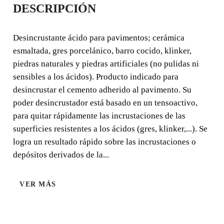
DESCRIPCIÓN
PIEDRA
Desincrustante ácido para pavimentos; cerámica
Desincrustante ácido para pavimentos; cerámica
esmaltada, gres porcelánico, barro cocido, klinker,
esmaltada, gres porcelánico, barro cocido, klinker,
piedras naturales y piedras artificiales (no pulidas ni
piedras naturales y piedras artificiales (no pulidas ni
sensibles a los ácidos). Producto indicado para
sensibles a los ácidos).
desincrustar el cemento adherido al pavimento. Su
poder desincrustador está basado en un tensoactivo,
para quitar rápidamente las incrustaciones de las
superficies resistentes a los ácidos (gres, klinker,...). Se
logra un resultado rápido sobre las incrustaciones o
depósitos derivados de la...
VER MÁS