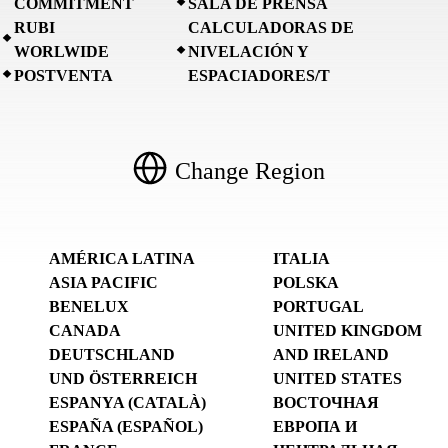
COMMITMENT
SALA DE PRENSA
RUBI
CALCULADORAS DE
WORLWIDE
NIVELACIÓN Y
POSTVENTA
ESPACIADORES/T
Change Region
AMÉRICA LATINA
ITALIA
ASIA PACIFIC
POLSKA
BENELUX
PORTUGAL
CANADA
UNITED KINGDOM
DEUTSCHLAND
AND IRELAND
UND ÖSTERREICH
UNITED STATES
ESPANYA (CATALÀ)
ВОСТОЧНАЯ
ESPAÑA (ESPAÑOL)
ЕВРОПА И