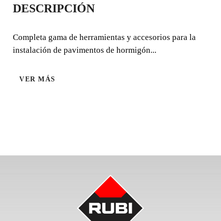
DESCRIPCIÓN
REDONDAS 91X12
Completa gama de herramientas y accesorios para la
Completa gama de herramientas y accesorios para la
instalación de pavimentos de hormigón...
instalación de pavimentos de hormigón impreso.
VER MÁS