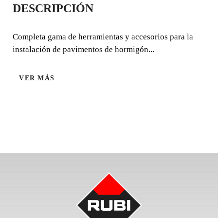
DESCRIPCIÓN
REDONDAS
Completa gama de herramientas y accesorios para la
Completa gama de herramientas y accesorios para la
instalación de pavimentos de hormigón...
instalación de pavimentos de hormigón impreso.
VER MÁS