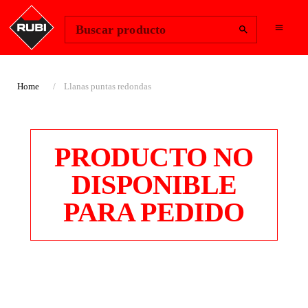
Change Region
Iniciar sesión
Buscar producto
Home
Llanas puntas redondas
PRODUCTO NO
DISPONIBLE
PARA PEDIDO
LLANAS PUNTAS