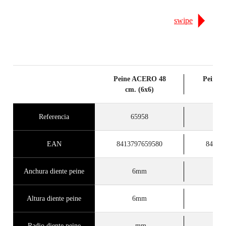
GARANTÍA GRATUITA
swipe
EXTENDIDA EN PRODUCTOS
ELEGIBLES
Peine ACERO 48
Peine 
cm. (6x6)
cm.
Referencia
65958
6
EAN
8413797659580
84137
Anchura diente peine
6mm
Altura diente peine
6mm
Radio diente peine
-mm