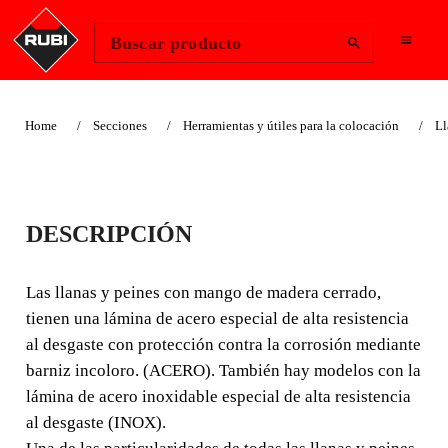
Change Region
Iniciar sesión
Buscar producto
Home
Secciones
Herramientas y útiles para la colocación
Ll
MANGO DE
DESCRIPCIÓN
MADERA CERRADO
48 CM
Las llanas y peines con mango de madera cerrado,
tienen una lámina de acero especial de alta resistencia
Las llanas y peines con mango de madera cerrado, tienen
al desgaste con protección contra la corrosión mediante
una lámina de acero especial de alta resistencia al
barniz incoloro. (ACERO). También hay modelos con la
desgaste con protección contra la corrosión mediante
lámina de acero inoxidable especial de alta resistencia
barniz incoloro. (ACERO).
al desgaste (INOX).