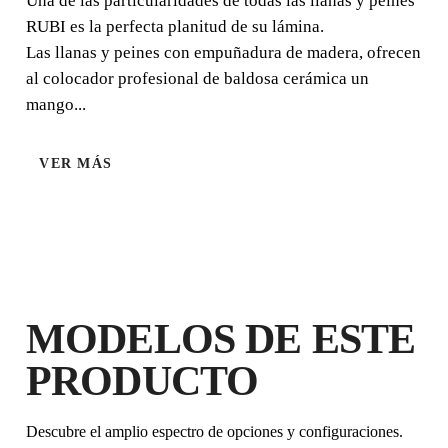
Una de las particularidades de todas las llanas y peines
RUBI es la perfecta planitud de su lámina.
Las llanas y peines con empuñadura de madera, ofrecen
al colocador profesional de baldosa cerámica un
mango...
MANGO
MADERA
CERRADO
VER MÁS
MODELOS DE ESTE
PRODUCTO
AL REGISTRAR ESTE PRODUCTO
EN EL RUBI CLUB
CONSIGUE
HASTA 4
PUNTOS
Descubre el amplio espectro de opciones y configuraciones.
RUBI