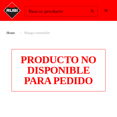
Change Region
Iniciar sesión
Buscar producto
Home
Mango extensible
PRODUCTO NO
DISPONIBLE
PARA PEDIDO
MANGO