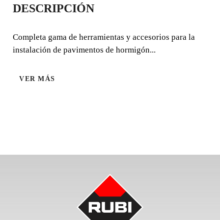
DESCRIPCIÓN
EXTENSIBLE
Completa gama de herramientas y accesorios para la
Completa gama de herramientas y accesorios para la
instalación de pavimentos de hormigón...
instalación de pavimentos de hormigón impreso.
VER MÁS