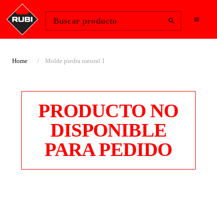
Change Region
Iniciar sesión
Buscar producto
Home
Molde piedra natural 1
PRODUCTO NO
DISPONIBLE
PARA PEDIDO
MOLDE PIEDRA