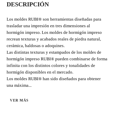
DESCRIPCIÓN
NATURAL 1
Los moldes RUBI® son herramientas diseñadas para
Los moldes RUBI® son herramientas diseñadas para
trasladar una impresión en tres dimensiones al
trasladar una impresión en tres dimensiones al hormigón
hormigón impreso. Los moldes de hormigón impreso
impreso. Los moldes de hormigón impreso recrean
recrean texturas y acabados reales de piedra natural,
texturas y acabados reales de piedra natural, cerámica,
cerámica, baldosas o adoquines.
baldosas o adoquines.
Las distintas texturas y estampados de los moldes de
hormigón impreso RUBI® pueden combinarse de forma
infinita con los distintos colores y tonalidades de
hormigón disponibles en el mercado.
Los moldes RUBI® han sido diseñados para obtener
una máxima...
VER MÁS