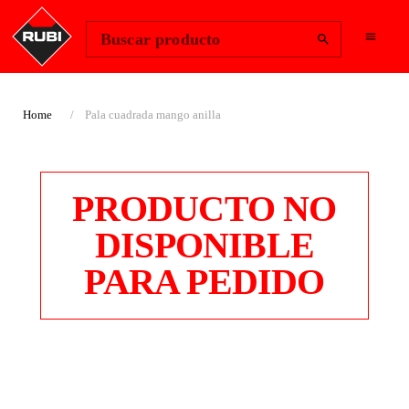
Change Region
Iniciar sesión
Buscar producto
Home
Pala cuadrada mango anilla
PRODUCTO NO
DISPONIBLE
PARA PEDIDO
PALA CUADRADA