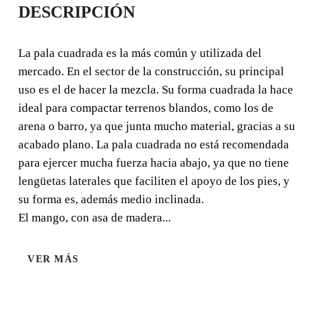
DESCRIPCIÓN
MANGO ANILLA
La pala cuadrada es la más común y utilizada del
La pala cuadrada es la más común y utilizada del
mercado. En el sector de la construcción, su principal
mercado. En el sector de la construcción, su principal uso
uso es el de hacer la mezcla. Su forma cuadrada la hace
es el de hacer la mezcla. Su forma cuadrada la hace ideal
ideal para compactar terrenos blandos, como los de
para compactar terrenos blandos, como los de arena o
arena o barro, ya que junta mucho material, gracias a su
barro, ya que junta mucho material, gracias a su acabado
plano.
acabado plano. La pala cuadrada no está recomendada
para ejercer mucha fuerza hacia abajo, ya que no tiene
lengüetas laterales que faciliten el apoyo de los pies, y
su forma es, además medio inclinada.
El mango, con asa de madera...
VER MÁS