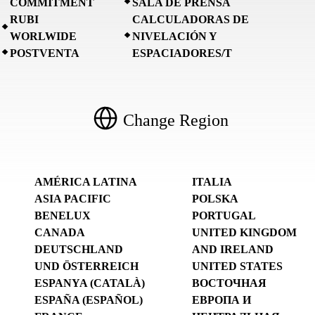
COMMITMENT
SALA DE PRENSA
RUBI
CALCULADORAS DE
WORLWIDE
NIVELACIÓN Y
POSTVENTA
ESPACIADORES/T
Change Region
AMÉRICA LATINA
ITALIA
ASIA PACIFIC
POLSKA
BENELUX
PORTUGAL
CANADA
UNITED KINGDOM
DEUTSCHLAND
AND IRELAND
UND ÖSTERREICH
UNITED STATES
ESPANYA (CATALÀ)
ВОСТОЧНАЯ
ESPAÑA (ESPAÑOL)
ЕВРОПА И