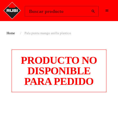
Change Region
Iniciar sesión
Buscar producto
Home
Pala punta mango anilla plastico
PRODUCTO NO
DISPONIBLE
PARA PEDIDO
PALA PUNTA