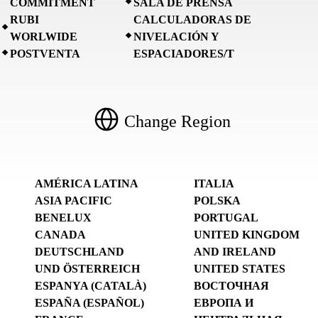
COMMITMENT
SALA DE PRENSA
RUBI
CALCULADORAS DE
WORLWIDE
NIVELACIÓN Y
POSTVENTA
ESPACIADORES/T
Change Region
AMÉRICA LATINA
ITALIA
ASIA PACIFIC
POLSKA
BENELUX
PORTUGAL
CANADA
UNITED KINGDOM
DEUTSCHLAND
AND IRELAND
UND ÖSTERREICH
UNITED STATES
ESPANYA (CATALÀ)
ВОСТОЧНАЯ
ESPAÑA (ESPAÑOL)
ЕВРОПА И