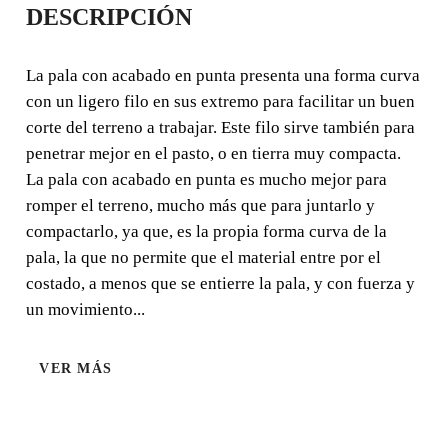
DESCRIPCIÓN
MANGO ANILLA
PLASTICO
La pala con acabado en punta presenta una forma curva
con un ligero filo en sus extremo para facilitar un buen
La pala con acabado en punta presenta una forma curva
corte del terreno a trabajar. Este filo sirve también para
con un ligero filo en sus extremo para facilitar un buen
penetrar mejor en el pasto, o en tierra muy compacta.
corte del terreno a trabajar.
La pala con acabado en punta es mucho mejor para
romper el terreno, mucho más que para juntarlo y
compactarlo, ya que, es la propia forma curva de la
pala, la que no permite que el material entre por el
costado, a menos que se entierre la pala, y con fuerza y
un movimiento...
VER MÁS