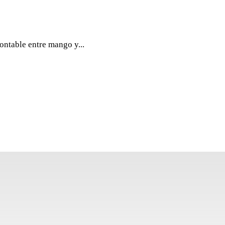
AS MANGO
ERIAL
ntable entre mango y...
LEX PFP54
IFLEX. Lámina de acero inoxidable. Para repasar
jación sólida e indesmontable entre mango y espiga.