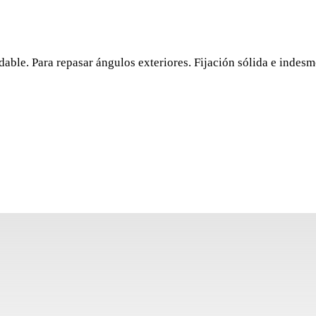
PALET
BIMAT
e. Para repasar ángulos exteriores. Fijación sólida e indesmo
RUBIF
Mango ergonómico RUB
ángulos exteriores. Fi