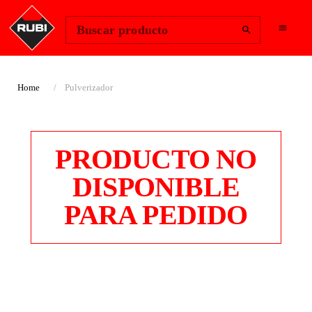
Change Region
Iniciar sesión
Buscar producto
Home
Pulverizador
PRODUCTO NO
DISPONIBLE
PARA PEDIDO
PULVERIZADOR