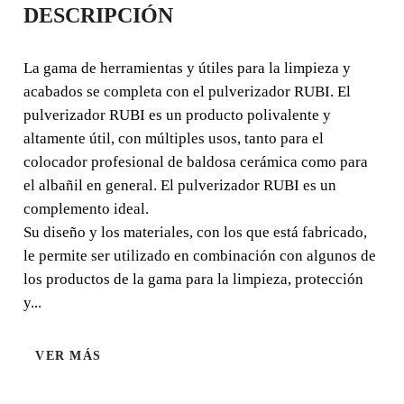
DESCRIPCIÓN
La gama de herramientas y útiles para la limpieza y
acabados se completa con el pulverizador RUBI. El
La gama de herramientas y útiles para la limpieza y
pulverizador RUBI es un producto polivalente y
acabados se completa con el pulverizador RUBI. El
altamente útil, con múltiples usos, tanto para el colocador
pulverizador RUBI es un producto polivalente y
profesional de baldosa cerámica como para el albañil en
altamente útil, con múltiples usos, tanto para el
general. El pulverizador RUBI es un complemento ideal.
colocador profesional de baldosa cerámica como para
el albañil en general. El pulverizador RUBI es un
complemento ideal.
Su diseño y los materiales, con los que está fabricado,
le permite ser utilizado en combinación con algunos de
los productos de la gama para la limpieza, protección
y...
VER MÁS