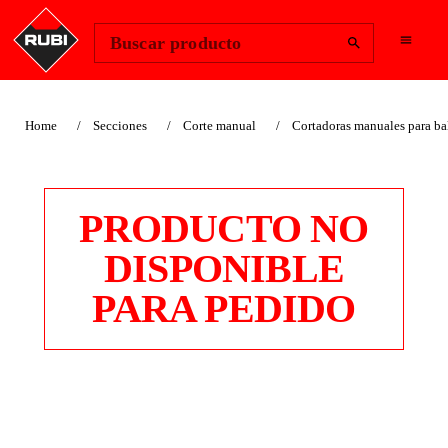
Change Region
Iniciar sesión
Buscar producto
Home
Secciones
Corte manual
Cortadoras manuales para ba
PRODUCTO NO
DISPONIBLE
PARA PEDIDO
RAYADOR MANUAL