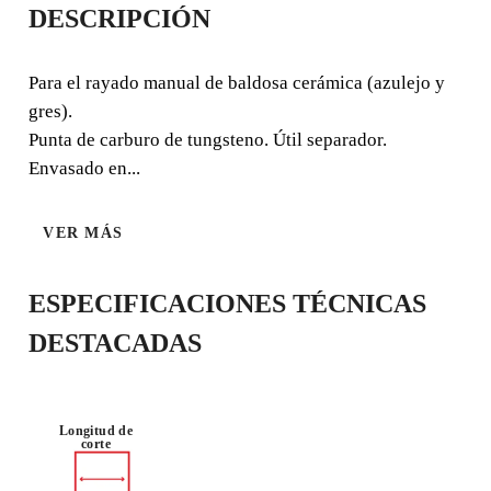
DESCRIPCIÓN
PARA EL CORTE DE
BALDOSA
Para el rayado manual de baldosa cerámica (azulejo y
gres).
CERÁMICA
Punta de carburo de tungsteno. Útil separador.
Envasado en...
Para el rayado manual de baldosa cerámica (azulejo y
gres). Punta de carburo de tungsteno. Útil separador.
VER MÁS
Envasado en blíster.
ESPECIFICACIONES TÉCNICAS
DESTACADAS
Longitud de
corte