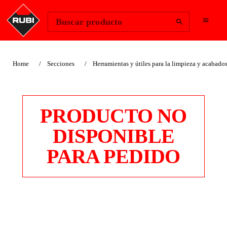
Change Region
Iniciar sesión
Buscar producto
Home
Secciones
Herramientas y útiles para la limpieza y acabado
PRODUCTO NO
DISPONIBLE
PARA PEDIDO
RC-30 LIMPIADOR