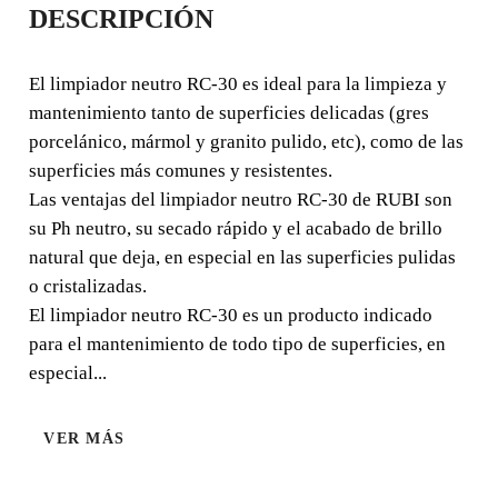
DESCRIPCIÓN
NEUTRO
El limpiador neutro RC-30 es ideal para la limpieza y
El limpiador neutro RC-30 es ideal para la limpieza y
mantenimiento tanto de superficies delicadas (gres
mantenimiento tanto de superficies delicadas (gres
porcelánico, mármol y granito pulido, etc), como de las
porcelánico, mármol y granito pulido, etc), como de las
superficies más comunes y resistentes.
superficies más comunes y resistentes.
Las ventajas del limpiador neutro RC-30 de RUBI son
su Ph neutro, su secado rápido y el acabado de brillo
natural que deja, en especial en las superficies pulidas
o cristalizadas.
El limpiador neutro RC-30 es un producto indicado
MATERIAL :
MATERIAL :
GRES
PORCELÁNI
para el mantenimiento de todo tipo de superficies, en
ESMALTAD
CO
O
especial...
VER MÁS