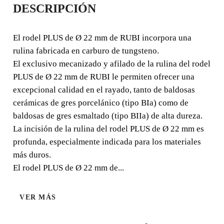
DESCRIPCIÓN
MM. SILVER
El rodel PLUS de Ø 22 mm de RUBI incorpora una
El rodel PLUS de Ø 22 mm de RUBI incorpora una
rulina fabricada en carburo de tungsteno.
rulina fabricada en carburo de tungsteno. El exclusivo
El exclusivo mecanizado y afilado de la rulina del rodel
mecanizado y afilado de la rulina del rodel PLUS de Ø
PLUS de Ø 22 mm de RUBI le permiten ofrecer una
22 mm de RUBI le permiten ofrecer una excepcional
excepcional calidad en el rayado, tanto de baldosas
calidad en el rayado, tanto de baldosas cerámicas de gres
porcelánico (tipo BIa) como de baldosas de gres
cerámicas de gres porcelánico (tipo BIa) como de
esmaltado (tipo BIIa) de alta dureza.
baldosas de gres esmaltado (tipo BIIa) de alta dureza.
La incisión de la rulina del rodel PLUS de Ø 22 mm es
profunda, especialmente indicada para los materiales
más duros.
El rodel PLUS de Ø 22 mm de...
VER MÁS