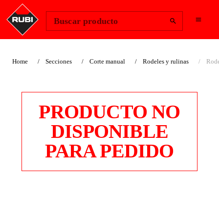
Change Region
Iniciar sesión
Buscar producto
Home
Secciones
Corte manual
Rodeles y rulinas
Rode
PRODUCTO NO
DISPONIBLE
PARA PEDIDO
RODEL PLUS Ø 22