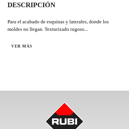
DESCRIPCIÓN
TEXTURA
Para el acabado de esquinas y laterales, donde los
Para el acabado de esquinas y laterales, donde los moldes
moldes no llegan. Texturizado rugoso...
no llegan. Texturizado rugoso rústico.
VER MÁS