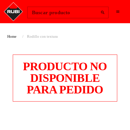
Change Region
Iniciar sesión
Buscar producto
Home
Rodillo con textura
PRODUCTO NO
DISPONIBLE
PARA PEDIDO
RODILLO CON