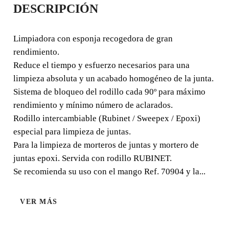
DESCRIPCIÓN
RECAMBIO
RUBINELA
Limpiadora con esponja recogedora de gran
rendimiento.
Limpiadora con esponja recogedora de gran rendimiento.
Reduce el tiempo y esfuerzo necesarios para una
Reduce el tiempo y esfuerzo necesarios para una limpieza
limpieza absoluta y un acabado homogéneo de la junta.
absoluta y un acabado homogéneo de la junta.
Sistema de bloqueo del rodillo cada 90º para máximo
rendimiento y mínimo número de aclarados.
Rodillo intercambiable (Rubinet / Sweepex / Epoxi)
especial para limpieza de juntas.
Para la limpieza de morteros de juntas y mortero de
juntas epoxi. Servida con rodillo RUBINET.
Se recomienda su uso con el mango Ref. 70904 y la...
VER MÁS