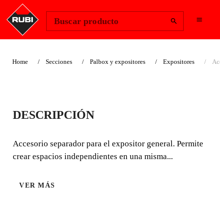
Change Region
Iniciar sesión
Buscar producto
Home
Secciones
Palbox y expositores
Expositores
Ac
ACCESORIO
DESCRIPCIÓN
SEPARADOR
AJUSTABLE
Accesorio separador para el expositor general. Permite
crear espacios independientes en una misma...
Accesorio separador para el expositor general.
VER MÁS