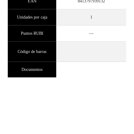
EAN
8413797939132
Unidades por caja
1
Puntos RUBI
---
Código de barras
Documentos