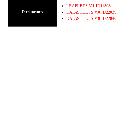
LEAFLETS
V.1
ID11808
Documentos
DATASHEETS
V.0
ID22039
DATASHEETS
V.0
ID22040