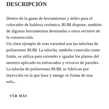
DESCRIPCIÓN
POLIURETANO
Dentro de la gama de herramientas y útiles para el
Dentro de la gama de herramientas y útiles para el
colocador de baldosa cerámica, RUBI dispone, también
colocador de baldosa cerámica, RUBI dispone, también
de algunas herramientas destinadas a otros sectores de
de algunas herramientas destinadas a otros sectores de la
la construcción.
construcción.
Un claro ejemplo de esta variedad son las talochas de
poliuretano RUBI. La talocha, también conocida como
fratás, se utiliza para extender e igualar los planos del
mortero aplicado en enfoscados y revocos de paredes.
La talocha de poliuretano RUBI, se fabrican por
inyección en la que base y mango se forma de una
sola...
VER MÁS