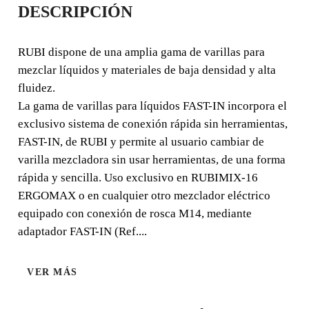
DESCRIPCIÓN
MEZCLADORAS
LÍQUIDOS FAST-IN
RUBI dispone de una amplia gama de varillas para
mezclar líquidos y materiales de baja densidad y alta
RUBI dispone de una amplia gama de varillas para
fluidez.
mezclar líquidos y materiales de baja densidad y alta
La gama de varillas para líquidos FAST-IN incorpora el
fluidez.
exclusivo sistema de conexión rápida sin herramientas,
FAST-IN, de RUBI y permite al usuario cambiar de
varilla mezcladora sin usar herramientas, de una forma
rápida y sencilla. Uso exclusivo en RUBIMIX-16
ERGOMAX o en cualquier otro mezclador eléctrico
equipado con conexión de rosca M14, mediante
adaptador FAST-IN (Ref....
VER MÁS