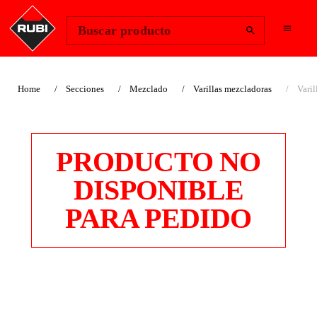
Change Region
Iniciar sesión
Buscar producto
Home
Secciones
Mezclado
Varillas mezcladoras
Vari
PRODUCTO NO
DISPONIBLE
PARA PEDIDO
VARILLAS