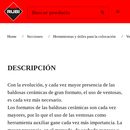
Change Region
Iniciar sesión
Buscar producto
Home
Secciones
Herramientas y útiles para la colocación
Ve
VENTOSAS PARA
DESCRIPCIÓN
SUPERFICIES
RUGOSAS
Con la evolución, y cada vez mayor presencia de las
baldosas cerámicas de gran formato, el uso de ventosas,
Con la evolución, y cada vez mayor presencia de las
es cada vez más necesario.
baldosas cerámicas de gran formato, el uso de ventosas,
Los formatos de las baldosas cerámicas son cada vez
es cada vez más necesario.
mayores, por lo que el uso de las ventosas como
herramienta auxiliar gane cada vez más importancia. La