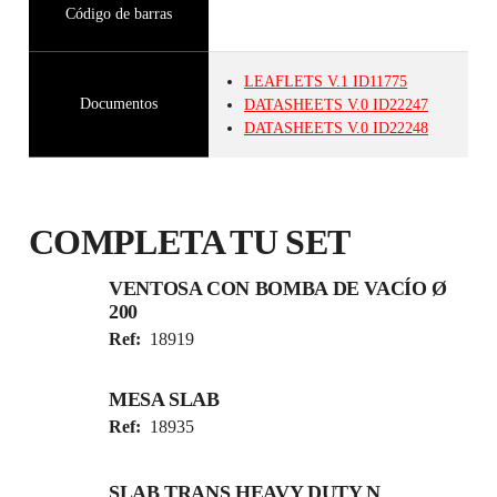
Código de barras
LEAFLETS
V.1
ID11775
Documentos
DATASHEETS
V.0
ID22247
DATASHEETS
V.0
ID22248
COMPLETA TU SET
VENTOSA CON BOMBA DE VACÍO Ø
200
Ref:
18919
MESA SLAB
Ref:
18935
SLAB TRANS HEAVY DUTY N