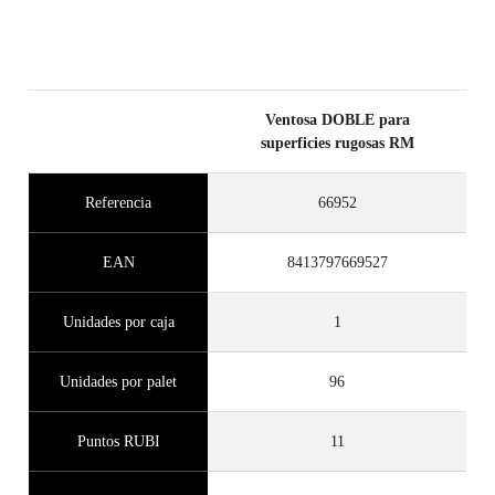
GARANTÍA GRATUITA
EXTENDIDA EN PRODUCTOS
ELEGIBLES
Ventosa DOBLE para
superficies rugosas RM
Referencia
66952
EAN
8413797669527
Unidades por caja
1
Unidades por palet
96
Puntos RUBI
11