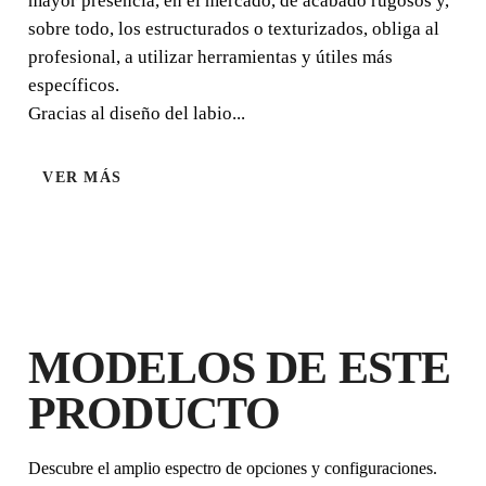
mayor presencia, en el mercado, de acabado rugosos y,
sobre todo, los estructurados o texturizados, obliga al
profesional, a utilizar herramientas y útiles más
específicos.
Gracias al diseño del labio...
RUGOSA
VER MÁS
MODELOS DE ESTE
PRODUCTO
AL REGISTRAR ESTE PRODUCTO
EN EL RUBI CLUB
CONSIGUE
HASTA 11
Descubre el amplio espectro de opciones y configuraciones.
PUNTOS RUBI