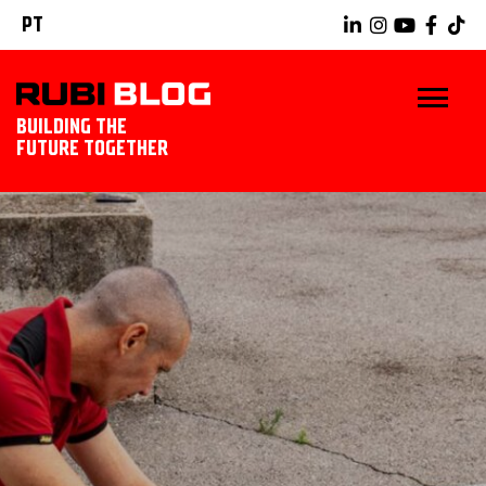
PT
BUILDING THE
FUTURE TOGETHER
INÍCIO
DICAS E TRUQUES
IDÉIAS TILING
RUBI TOOLS
EXPLORAR RUBI