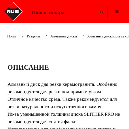
Change Region
Войти
Поиск товара
Home
Разделы
Алмазные диски
Алмазные диски для сухо
АЛМАЗНЫЕ
ОПИСАНИЕ
СПЛОШНЫЕ
ДИСКИ ДЛЯ
Алмазный диск для резки керамогранита. Особенно
рекомендуется для резки под прямым углом.
КЕРАМОГРАНИТА
Отличное качество среза. Также рекомендуется для
J-SLOT - SLITHER
резки натурального и искусственного камня.
Из-за уменьшенной толщины диска SLITHER PRO не
PRO
рекомендуется для снятия фаски.