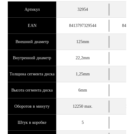
Артикул
32954
3
EAN
8413797329544
84137
Внешний диаметр
125mm
1
Внутренний диаметр
22,2mm
22
Толщина сегмента диска
1,25mm
1,
Высота сегмента диска
6mm
Оборотов в минуту
12250 max.
1330
Штук в коробке
5