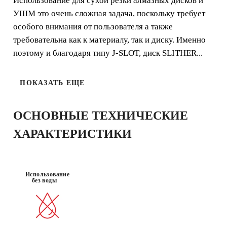
Использование для сухой резки алмазных дисков и
Алмазный диск для резки керамогранита. Особенно
УШМ это очень сложная задача, поскольку требует
рекомендуется для резки под прямым углом.
особого внимания от пользователя а также
Отличное качество среза. Также рекомендуется для
требовательна как к материалу, так и диску. Именно
резки натурального и искусственного камня.
поэтому и благодаря типу J-SLOT, диск SLITHER...
ПОКАЗАТЬ ЕЩЕ
HOCHWERT
ОСНОВНЫЕ ТЕХНИЧЕСКИЕ
КЕРАМОГРА
IGE
БЫСТРОТА
НИТ
VERARBEIT
ХАРАКТЕРИСТИКИ
UNG
ЗАРЕГИСТРИРУЙ ЭТУ
Использование
без воды
ПРОДУКЦИЮ В КЛУБЕ RUBI И
ПОЛУЧИ
ДО 10
БАЛЛОВ
RUBI И
РАСШИРЕННУЮ