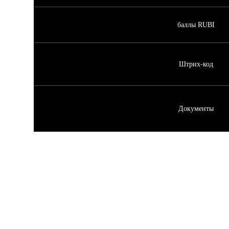
баллы RUBI
Штрих-код
Документы