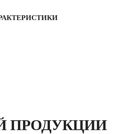
для резки керамогра
(насечкиJ-SLOT) ди
резки резки керамич
РАКТЕРИСТИКИ
повышенной твёрдос
КЕРАМОГРАНИТ
LANDSCAP
Й ПРОДУКЦИИ
ЗА