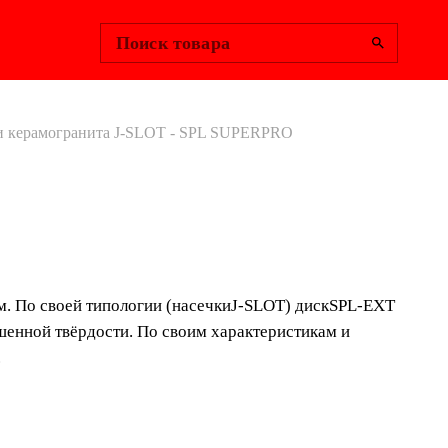
Change Region
Войти
|
Поиск товара
ки керамогранита J-SLOT - SPL SUPERPRO
ЗНЫЙ ДИСК
ЕЗКИ
м. По своей типологии (насечкиJ-SLOT) дискSPL-EXT
ОГРАНИТА J-
шенной твёрдости. По своим характеристикам и
.
- SPL SUPERPRO
SUPERPRO специально разработан и рекомендуется