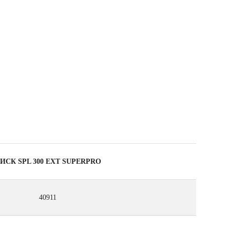
ОЛУЧИ
ДО 38
БАЛЛОВ RUBI И
АСШИРЕННУЮ ГАРАНТИЮ
ИСК SPL 300 EXT SUPERPRO
40911