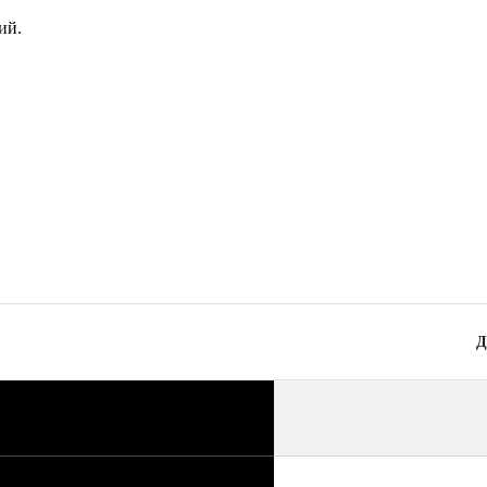
П
ий.
Р
Д