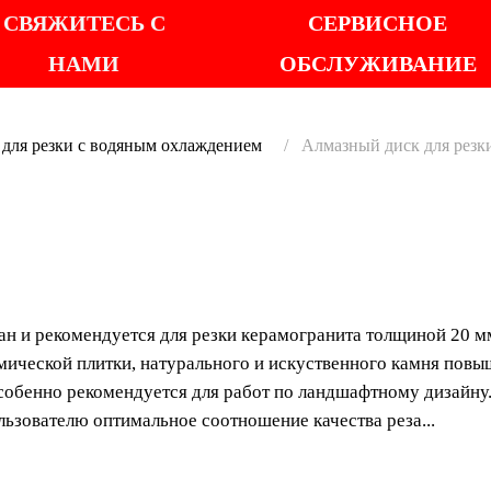
СВЯЖИТЕСЬ С
СЕРВИСНОЕ
НАМИ
ОБСЛУЖИВАНИЕ
для резки с водяным охлаждением
Алмазный диск для рез
АЛМА
ДЛЯ Р
н и рекомендуется для резки керамогранита толщиной 20 м
КЕРАМ
мической плитки, натурального и искуственного камня повы
бенно рекомендуется для работ по ландшафтному дизайну
SLOT 
ьзователю оптимальное соотношение качества реза...
Алмазный диск SPL 