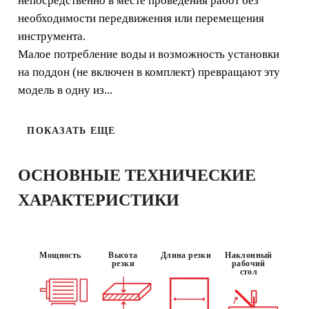
непосредственно в месте проведения работ без
эту модель плиткореза в идеальный станок для
финишной отделки
необходимости передвижения или перемещения
инструмента.
Малое потребление воды и возможность установки
на поддон (не включен в комплект) превращают эту
модель в одну из...
ИСПОЛЬЗО
ВАНИЕ :
ЛЁГКОСТЬ
НЕРЕГУЛЯР
НО
ПОКАЗАТЬ ЕЩЕ
ОСНОВНЫЕ ТЕХНИЧЕСКИЕ
ХАРАКТЕРИСТИКИ
Мощность
Высота
Длина резки
Наклонный
резки
рабочий
стол
ЗАРЕГИСТРИРУЙ ЭТУ
ПРОДУКЦИЮ В КЛУБЕ RUBI И