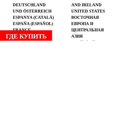
DEUTSCHLAND
AND IRELAND
UND ÖSTERREICH
UNITED STATES
ESPANYA (CATALÀ)
ВОСТОЧНАЯ
ESPAÑA (ESPAÑOL)
ЕВРОПА И
FRANCE
ЦЕНТРАЛЬНАЯ
ГДЕ КУПИТЬ
АЗИЯ
الوطن العربي
中国
УСЛОВИЯ ИСПОЛЬЗОВАНИЯ
Политика конфиденциальности
Политика файлов cookie
Общие условия гарантии
Политика RUBI Club
Политика в области качества