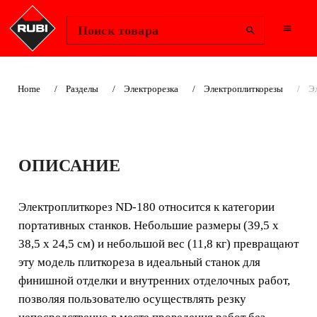
Change Region
Войти
Поиск товара
Home
Разделы
Электрорезка
Электроплиткорезы
Э
ЭЛЕКТРОПЛИТКОР
ОПИСАНИЕ
ЕЗ ND-180 SMART
Электроплиткорез ND-180 относится к категории
ПОРТАТИВНЫЙ
портативных станков. Небольшие размеры (39,5 x
ЭЛЕКТРОПЛИТКОРЕЗ.
38,5 x 24,5 см) и небольшой вес (11,8 кг) превращают
эту модель плиткореза в идеальный станок для
Электроплиткорез ND-180 относится к категории
финишной отделки и внутренних отделочных работ,
портативных станков. Небольшие размеры (39,5 x
позволяя пользователю осуществлять резку
38,5 x 24,5 см) и небольшой вес (11,8 кг) превращают