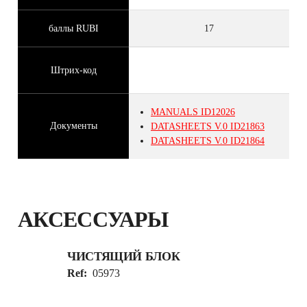
баллы RUBI
17
Штрих-код
MANUALS
ID12026
Документы
DATASHEETS
V.0
ID21863
DATASHEETS
V.0
ID21864
АКСЕССУАРЫ
ЧИСТЯЩИЙ БЛОК
Ref:
05973