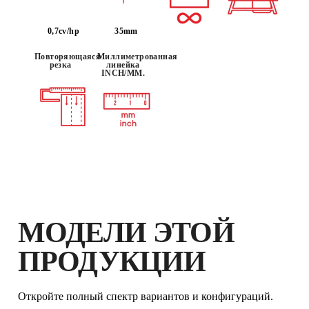
ПОЛУЧИ
ДО 17
БАЛЛОВ
RUBI И
0,7cv/hp
35mm
РАСШИРЕННУЮ
ГАРАНТИЮ
Повторяющаяся
Миллиметрованная
резка
линейка
INCH/MM.
МОДЕЛИ ЭТОЙ
ПРОДУКЦИИ
Откройте полный спектр вариантов и конфигураций.