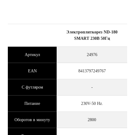
Электроплиткорез ND-180
SMART 230В 50Гц
Артикул
24976
EAN
8413797249767
С футляром
-
Питание
230V-50 Hz.
Оборотов в минуту
2800