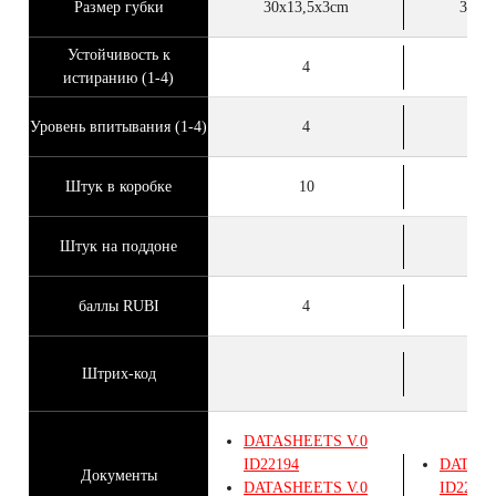
Размер губки
30x13,5x3cm
30x1
Устойчивость к
4
истиранию (1-4)
Уровень впитывания (1-4)
4
Штук в коробке
10
Штук на поддоне
баллы RUBI
4
Штрих-код
DATASHEETS
V.0
ID22194
DATAS
Документы
DATASHEETS
V.0
ID22191