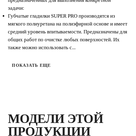
предназначенных для выполнения конкретной
RUBI обеспечивает все потребности
задачи:
профессионального укладчика плитки при работах
по очистке.
Губчатые гладилки SUPER PRO производятся из
мягкого полиуретана на полиэфирной основе и имеет
средний уровень впитываемости. Предназначены для
общих работ по очистке любых поверхностей. Их
также можно использовать с...
ПОКАЗАТЬ ЕЩЕ
ЗАРЕГИСТРИРУЙ ЭТУ
ПРОДУКЦИЮ В КЛУБЕ RUBI И
МОДЕЛИ ЭТОЙ
ПОЛУЧИ
ДО 4
БАЛЛОВ
RUBI И
ПРОДУКЦИИ
РАСШИРЕННУЮ