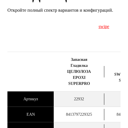
ГАРАНТИЮ
Откройте полный спектр вариантов и конфигураций.
swipe
Запасная
Зап
Гладилка
Гла
ЦЕЛЮЛОЗА
SWEEP
EPOXI
SUP
SUPERPRO
Артикул
22932
2
EAN
8413797229325
84137