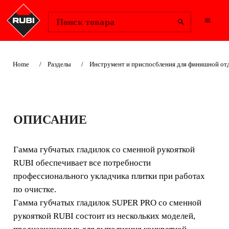
Change Region
Войти
Поиск товара
Home
Разделы
Инструмент и приспосбления для финишной отд
ГЛАДИЛКИ
ОПИСАНИЕ
ГУБЧАТЫЕ
РУКОЯТКА
Гамма губчатых гладилок со сменной рукояткой
RUBI обеспечивает все потребности
СМЕННАЯ 30X13,5
профессионального укладчика плитки при работах
СМ SUPERPRO
по очистке.
Гамма губчатых гладилок SUPER PRO со сменной
рукояткой RUBI состоит из нескольких моделей,
Гамма губчатых гладилок со сменной рукояткой