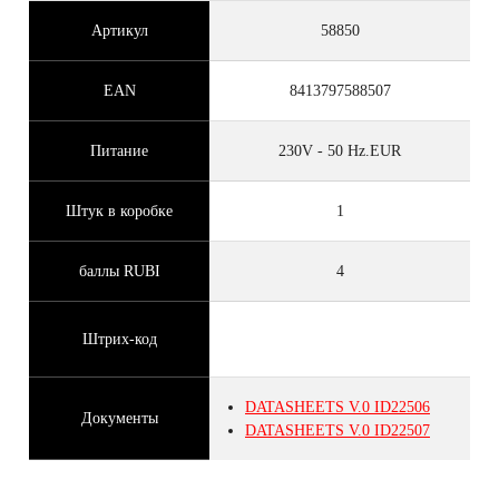
Артикул
58850
EAN
8413797588507
Питание
230V - 50 Hz.EUR
Штук в коробке
1
баллы RUBI
4
Штрих-код
DATASHEETS
V.0
ID22506
Документы
DATASHEETS
V.0
ID22507