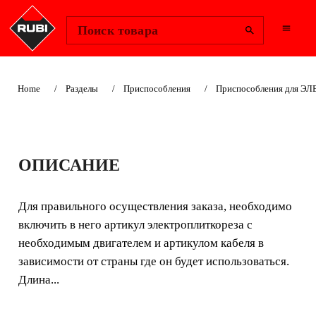
Change Region
Войти
Поиск товара
Home
Разделы
Приспособления
Приспособления для 
КАБЕЛИ
ОПИСАНИЕ
Для правильного осуществления заказа, необходимо
включить в него артикул электроплиткореза с
Для правильного осуществления заказа, необходимо
необходимым двигателем и артикулом кабеля в
включить в него артикул электроплиткореза с
зависимости от страны где он будет использоваться.
необходимым двигателем и артикулом кабеля в
зависимости от страны где он будет использоваться.
Длина...