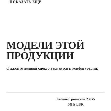
ПОКАЗАТЬ ЕЩЕ
МОДЕЛИ ЭТОЙ
ЗАРЕГИСТРИРУЙ ЭТУ
ПРОДУКЦИЮ В КЛУБЕ RUBI И
ПРОДУКЦИИ
ПОЛУЧИ
ДО 4
БАЛЛОВ
RUBI И
РАСШИРЕННУЮ
Откройте полный спектр вариантов и конфигураций.
ГАРАНТИЮ
Кабель с розеткой 230V-
50Hz EUR