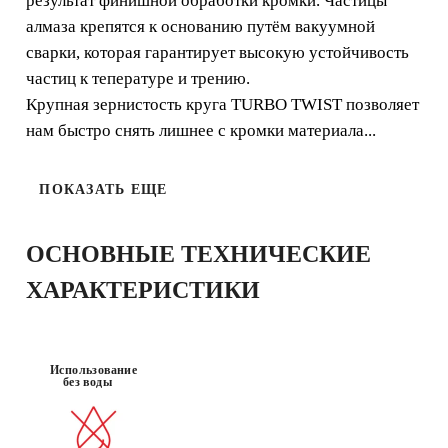
результат финишной обработки кромки. Частицы
алмаза крепятся к основанию путём вакуумной
сварки, которая гарантирует высокую устойчивость
МАТЕРИАЛ
ХОРОШАЯ
:
частиц к тепературе и трению.
ОТДЕЛКА
КЕРАМОГРА
НИТ
Крупная зернистость круга TURBO TWIST позволяет
нам быстро снять лишнее с кромки материала...
ПОКАЗАТЬ ЕЩЕ
ОСНОВНЫЕ ТЕХНИЧЕСКИЕ
ХАРАКТЕРИСТИКИ
ЗАРЕГИСТРИРУЙ ЭТУ
ПРОДУКЦИЮ В КЛУБЕ RUBI И
Использование
ПОЛУЧИ
ДО 22
БАЛЛОВ
без воды
RUBI И
РАСШИРЕННУЮ