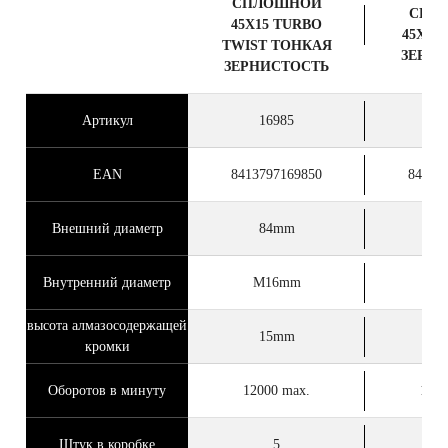
СПЛОШНОЙ
СПЛ
45X15 TURBO
45Х20
TWIST ТОНКАЯ
ЗЕРН
ЗЕРНИСТОСТЬ
Артикул
16985
1
EAN
8413797169850
84137
Внешний диаметр
84mm
9
Внутренний диаметр
M16mm
M
высота алмазосодержащей
15mm
2
кромки
Оборотов в минуту
12000 max.
1200
Штук в коробке
5