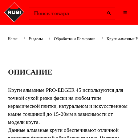
Change Region
Войти
Поиск товара
Home
Разделы
Обработка и Полировка
Круги алмазные
КРУГИ АЛМАЗНЫЕ
ОПИСАНИЕ
PRO-EDGER 45
Круги алмазные PRO-EDGER 45 используются для
Круги алмазные PRO-EDGER 45 используются для
точной сухой резки фаски на любом типе
точной сухой резки фаски на любом типе
керамической плитки, натуральном и искусственном
керамической плитки, натуральном и искусственном
камне толщиной до 15-20мм в зависимости от
камне толщиной до 15-20мм в зависимости от
модели круга.
модели круга.
Данные алмазные круги обеспечивают отличной