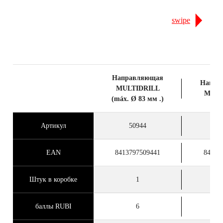
swipe
Направляющая
Напра
MULTIDRILL
MULT
(máx. Ø 83 мм .)
Артикул
50944
5
EAN
8413797509441
84137
Штук в коробке
1
баллы RUBI
6