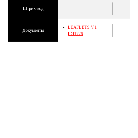
Штрих-код
LEAFLETS
V.1
Документы
ID11776