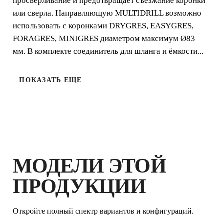
просверливание и предотвращает съезжание коронки
или сверла. Направляющую MULTIDRILL возможно
использовать с коронками DRYGRES, EASYGRES,
FORAGRES, MINIGRES диаметром максимум Ø83
мм. В комплекте соединитель для шланга и ёмкости...
ПОКАЗАТЬ ЕЩЕ
ЗАРЕГИСТРИРУЙ ЭТУ
ПРОДУКЦИЮ В КЛУБЕ RUBI И
ПОЛУЧИ
ДО 6
БАЛЛОВ
RUBI И
РАСШИРЕННУЮ
МОДЕЛИ ЭТОЙ
ГАРАНТИЮ
ПРОДУКЦИИ
Откройте полный спектр вариантов и конфигураций.