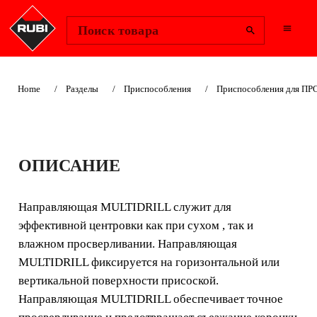
Change Region
Войти
Поиск товара
Home
Разделы
Приспособления
Приспособления для 
НАПРАВЛЯЮЩАЯ
ОПИСАНИЕ
MULTIDRILL
Направляющая MULTIDRILL служит для
Направляющая MULTIDRILL служит для
эффективной центровки как при сухом , так и
эффективной центровки как при сухом , так и
влажном просверливании. Направляющая
влажном просверливании. Направляющая
MULTIDRILL фиксируется на горизонтальной или
MULTIDRILL фиксируется на горизонтальной или
вертикальной поверхности присоской.
вертикальной поверхности присоской.
Направляющая MULTIDRILL обеспечивает точное