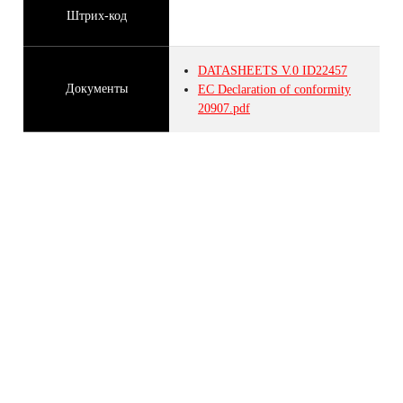
Штрих-код
DATASHEETS
V.0
ID22457
Документы
EC Declaration of conformity
20907.pdf