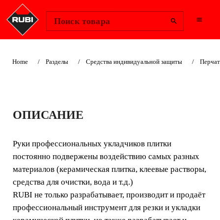
Change Region
Войти
Поиск товара
Home
Разделы
Средства индивидуальной защиты
Перчат
ПЕРЧАТКИ
ОПИСАНИЕ
ЛАТЕКСНЫЕ
Руки профессиональных укладчиков плитки
Руки профессиональных укладчиков плитки
постоянно подвержены воздействию самых разных
постоянно подвержены воздействию самых разных
материалов (керамическая плитка, клеевые растворы,
материалов (керамическая плитка, клеевые растворы,
средства для очистки, вода и т.д.)
средства для очистки, вода и т.д.)
RUBI не только разрабатывает, производит и продаёт
профессиональный инструмент для резки и укладки