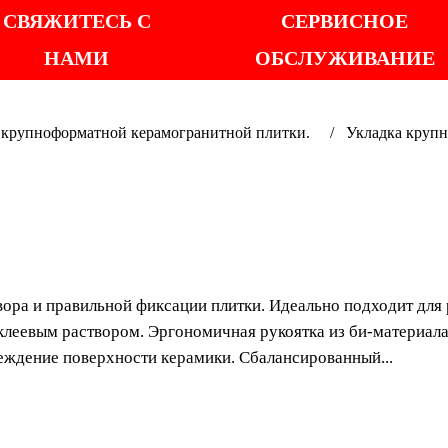
СВЯЖИТЕСЬ С
СЕРВИСНОЕ
НАМИ
ОБСЛУЖИВАНИЕ
крупноформатной керамогранитной плитки.
Укладка крупн
РОВН
Предназначено для к
фиксации плитки. Ид
вора и правильной фиксации плитки. Идеально подходит для
слэбами. Способству
леевым раствором. Эргономичная рукоятка из би-материала
заготовкой и клеевы
еждение поверхности керамики. Сбалансированный...