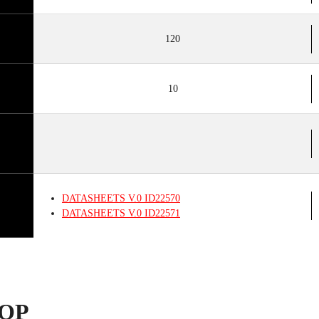
120
10
DATASHEETS
V.0
ID22570
DATASHEETS
V.0
ID22571
ОР