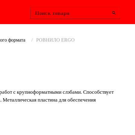
Change Region
Войти
|
Поиск товара
ого формата
РОВНИЛО ERGO
ИЛО ERGO
орректного распределения раствора и правильной
еально подходит для работ с крупноформатными
 работ с крупноформатными слэбами. Способствует
ет удалению воздушных карманов между
. Металлическая пластина для обеспечения
м раствором.