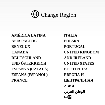
Change Region
AMÉRICA LATINA
ITALIA
ASIA PACIFIC
POLSKA
BENELUX
PORTUGAL
CANADA
UNITED KINGDOM
DEUTSCHLAND
AND IRELAND
UND ÖSTERREICH
UNITED STATES
ESPANYA (CATALÀ)
ВОСТОЧНАЯ
ESPAÑA (ESPAÑOL)
ЕВРОПА И
FRANCE
ЦЕНТРАЛЬНАЯ
АЗИЯ
الوطن العربي
中国