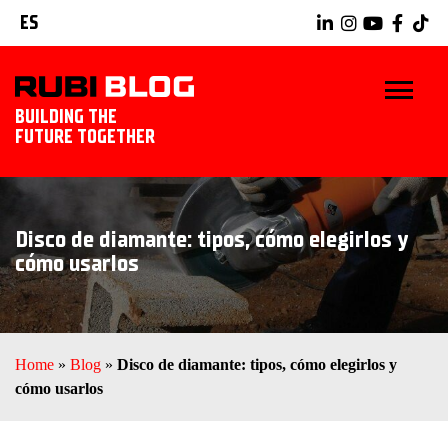
ES
BUILDING THE
FUTURE TOGETHER
INICIO
Disco de diamante: tipos, cómo elegirlos y
TRUCOS Y CONSEJOS
cómo usarlos
IDEAS Y PROYECTOS
HERRAMIENTAS RUBI
Home
»
Blog
»
Disco de diamante: tipos, cómo elegirlos y
cómo usarlos
EXPLORAR RUBI