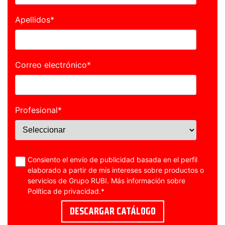
Apellidos
*
Correo electrónico
*
Profesional
*
Consiento el envío de publicidad basada en el perfil
elaborado a partir de mis intereses sobre productos o
servicios de Grupo RUBI. Más información sobre
Política de privacidad
.
*