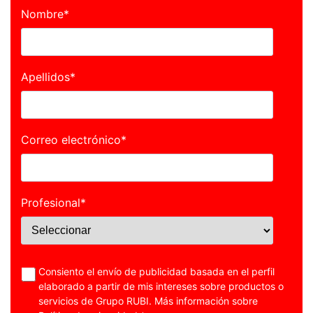
Nombre
*
Apellidos
*
Correo electrónico
*
Profesional
*
Consiento el envío de publicidad basada en el perfil
elaborado a partir de mis intereses sobre productos o
servicios de Grupo RUBI. Más información sobre