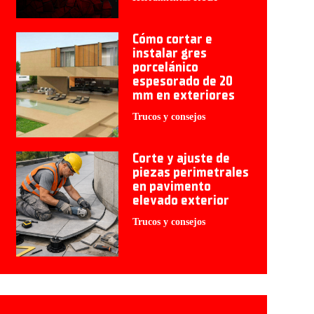
Cómo cortar e
instalar gres
porcelánico
espesorado de 20
mm en exteriores
Trucos y consejos
Corte y ajuste de
piezas perimetrales
en pavimento
elevado exterior
Trucos y consejos