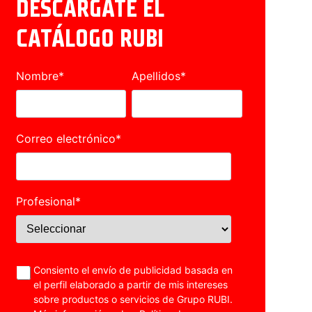
DESCÁRGATE EL
CATÁLOGO RUBI
Nombre
*
Apellidos
*
Correo electrónico
*
Profesional
*
Consiento el envío de publicidad basada en
el perfil elaborado a partir de mis intereses
sobre productos o servicios de Grupo RUBI.