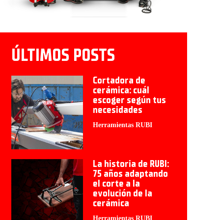
ÚLTIMOS POSTS
Cortadora de
cerámica: cuál
escoger según tus
necesidades
Herramientas RUBI
La historia de RUBI:
75 años adaptando
el corte a la
evolución de la
cerámica
Herramientas RUBI