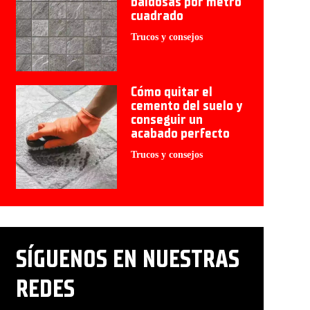
baldosas por metro
cuadrado
Trucos y consejos
Cómo quitar el
cemento del suelo y
conseguir un
acabado perfecto
Trucos y consejos
SÍGUENOS EN NUESTRAS
REDES