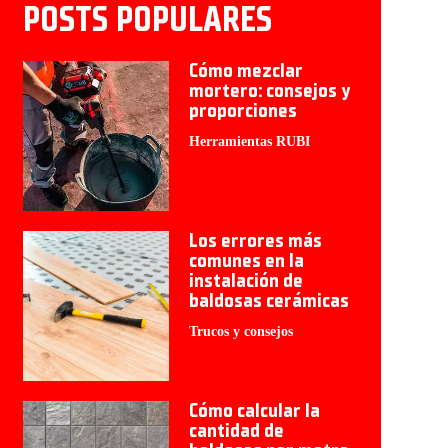
POSTS POPULARES
Cómo mezclar
mortero: consejos y
proporciones
Herramientas RUBI
Los errores más
comunes en la
instalación de
baldosas cerámicas
Trucos y consejos
Cómo calcular la
cantidad de