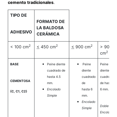
cemento tradicionales
.
TIPO DE
FORMATO DE
LA BALDOSA
ADHESIVO
CERÁMICA
2
2
2
< 100 cm
<
450 cm
<
900 cm
> 900
2
cm
BASE
Peine diente
Peine
Peine
cuadrado de
diente
diente
hasta 4.5
cuadrado
cuadrado
CEMENTOSA
mm.
de
de hasta
Encolado
hasta 6
6 mm.
(C, C1, C2)
Simple
mm.
Encolado
Doble
Simple
Encolado