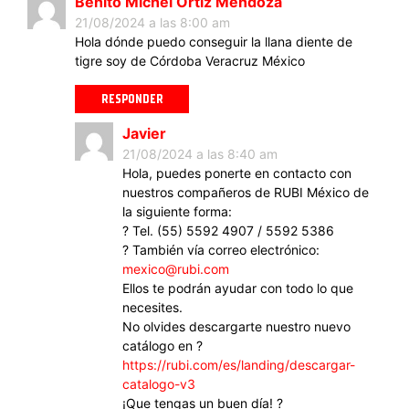
Benito Michel Ortiz Mendoza
21/08/2024 a las 8:00 am
Hola dónde puedo conseguir la llana diente de
tigre soy de Córdoba Veracruz México
RESPONDER
Javier
21/08/2024 a las 8:40 am
Hola, puedes ponerte en contacto con
nuestros compañeros de RUBI México de
la siguiente forma:
? Tel. (55) 5592 4907 / 5592 5386
? También vía correo electrónico:
mexico@rubi.com
Ellos te podrán ayudar con todo lo que
necesites.
No olvides descargarte nuestro nuevo
catálogo en ?
https://rubi.com/es/landing/descargar-
catalogo-v3
¡Que tengas un buen día! ?