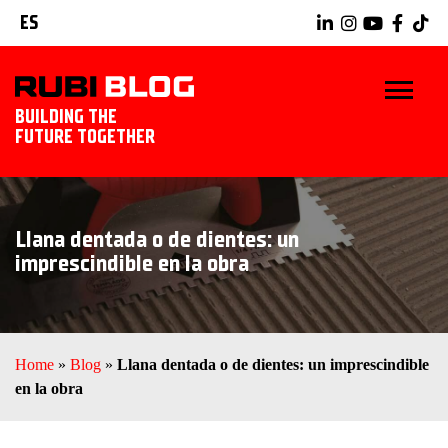
ES
BUILDING THE
FUTURE TOGETHER
INICIO
Llana dentada o de dientes: un
TRUCOS Y CONSEJOS
imprescindible en la obra
IDEAS Y PROYECTOS
HERRAMIENTAS RUBI
Home
»
Blog
»
Llana dentada o de dientes: un imprescindible
en la obra
EXPLORAR RUBI