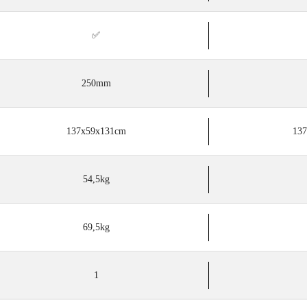
✅
250mm
137x59x131cm
13
54,5kg
69,5kg
1