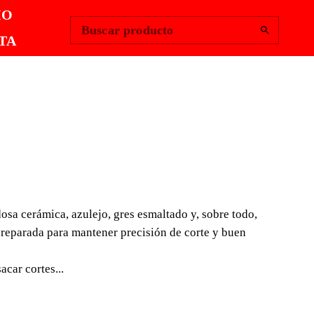
Change Region
Iniciar sesión
|
IO
Buscar producto
TA
JISMO
ADORAS
RICAS DC-250
sa cerámica, azulejo, gres esmaltado y, sobre todo,
preparada para mantener precisión de corte y buen
N 850
car cortes...
DE CABEZAL MÓVIL,
CIA Y PRECISIÓN