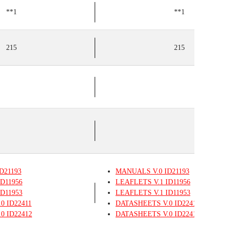
**1
**1
215
215
D21193
MANUALS
V.0
ID21193
D11956
LEAFLETS
V.1
ID11956
D11953
LEAFLETS
V.1
ID11953
.0
ID22411
DATASHEETS
V.0
ID22411
.0
ID22412
DATASHEETS
V.0
ID22412