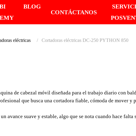
BI
BLOG
SERVIC
CONTÁCTANOS
DEMY
POSVEN
adoras eléctricas
Cortadoras eléctricas DC-250 PYTHON 850
APTO PARA PAISA
CORT
ELÉCT
na de cabezal móvil diseñada para el trabajo diario con baldo
profesional que busca una cortadora fiable, cómoda de mover y 
PYTHO
n avance suave y estable, algo que se nota cuando hace falta sa
MÁQUINA 
POLIVALEN