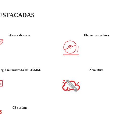
La Cortadora eléctric
que necesitan precisión
DESTACADAS
en la zona de trabajo.
DUST y la refrigeraci
más control y mejor ri
Altura de corte
Efecto tronzadora
USO :
POLIVALEN
PROFESIONAL
egla milimetrada INCH/MM.
Zero Dust
C3 system