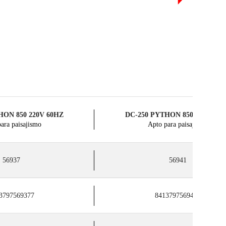
HON 850 220V 60HZ
DC-250 PYTHON 850 230V 50
ara paisajismo
Apto para paisajismo
56937
56941
3797569377
8413797569414