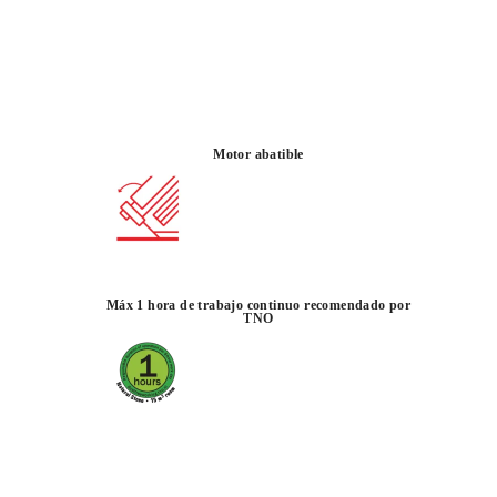
a DC-250 PYTHON 850 está pensada para instaladores
 en porcelánico, cortes a inglete fiables y menos polvo
 Su cabezal móvil sobre rodamientos, el sistema ZERO
ón C3 HYDRA permiten trabajar con buen acabado,
tmo en obra.
Motor abatible
CIA
Máx 1 hora de trabajo continuo recomendado por
TNO