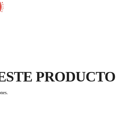
AL
C
GA
PR
ESTE PRODUCTO
ones.