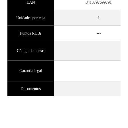
EAN
8413797699791
Unidades por caja
1
Puntos RUBi
---
Código de barras
Garantía legal
Documentos