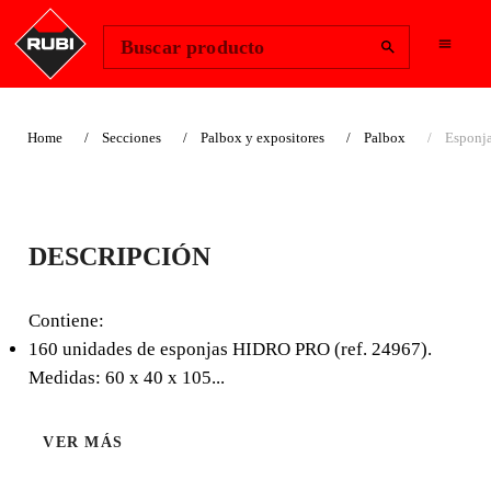
Change Region
Iniciar sesión
Buscar producto
Home
Secciones
Palbox y expositores
Palbox
Esponj
ESPONJA HIDRO
DESCRIPCIÓN
PRO PAL BOX
Contiene:
Contiene: - 160 unidades de esponjas HIDRO PRO (ref.
160 unidades de esponjas HIDRO PRO (ref. 24967).
24967). Medidas: 60 x 40 x 105 cm.
Medidas: 60 x 40 x 105...
VER MÁS