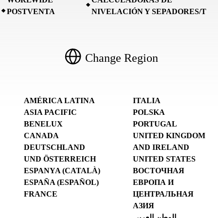
POSTVENTA
NIVELACIÓN Y SEPADORES/T
Change Region
AMÉRICA LATINA
ITALIA
ASIA PACIFIC
POLSKA
BENELUX
PORTUGAL
CANADA
UNITED KINGDOM
DEUTSCHLAND
AND IRELAND
UND ÖSTERREICH
UNITED STATES
ESPANYA (CATALÀ)
ВОСТОЧНАЯ
ESPAÑA (ESPAÑOL)
ЕВРОПА И
FRANCE
ЦЕНТРАЛЬНАЯ
АЗИЯ
الوطن العربي