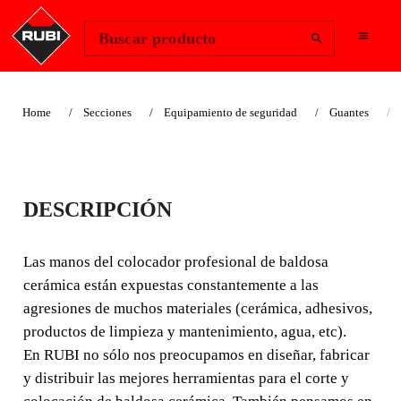
Change Region
Iniciar sesión
Buscar producto
Home
Secciones
Equipamiento de seguridad
Guantes
GUANTES DE
DESCRIPCIÓN
LÁTEX RUBI
Las manos del colocador profesional de baldosa
Las manos del colocador profesional de baldosa cerámica
cerámica están expuestas constantemente a las
están expuestas constantemente a las agresiones de
agresiones de muchos materiales (cerámica, adhesivos,
muchos materiales (cerámica, adhesivos, productos de
productos de limpieza y mantenimiento, agua, etc).
limpieza y mantenimiento, agua, etc).
En RUBI no sólo nos preocupamos en diseñar, fabricar
y distribuir las mejores herramientas para el corte y