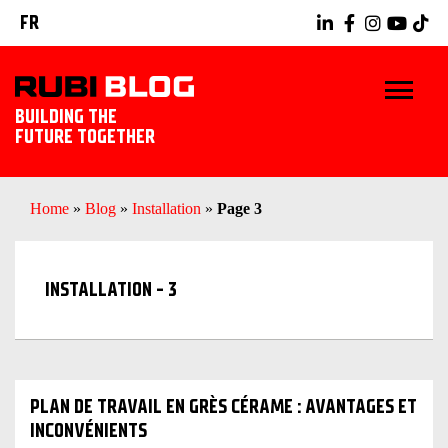
FR
BUILDING THE
FUTURE TOGETHER
BLOG
Home
»
Blog
»
Installation
»
Page 3
TRUCS ET ASTUCES
INSTALLATION - 3
RUBI TOOLS
IDÉES CARRELAGE
DÉCOUVREZ RUBI
PLAN DE TRAVAIL EN GRÈS CÉRAME : AVANTAGES ET
INCONVÉNIENTS