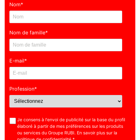
Nom
*
Nom de famille
*
E-mail
*
Profession
*
Je consens à l'envoi de publicité sur la base du profil
élaboré à partir de mes préférences sur les produits
ou services du Groupe RUBI. En savoir plus sur la
politique de confidentialité
.
*