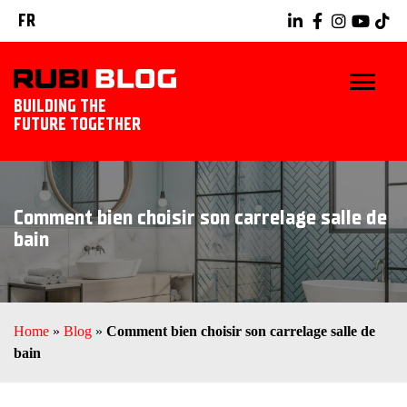
FR
BUILDING THE
FUTURE TOGETHER
BLOG
Comment bien choisir son carrelage salle de
TRUCS ET ASTUCES
bain
RUBI TOOLS
IDÉES CARRELAGE
Home
»
Blog
»
Comment bien choisir son carrelage salle de
bain
DÉCOUVREZ RUBI