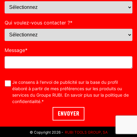
Qui voulez-vous contacter ?
*
Message
*
Je consens à l'envoi de publicité sur la base du profil
élaboré à partir de mes préférences sur les produits ou
services du Groupe RUBI. En savoir plus sur la
politique de
confidentialité
.
*
© Copyright 2026 -
RUBI TOOLS GROUP, SA