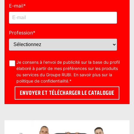
E-mail
*
Profession
*
Je consens à l'envoi de publicité sur la base du profil
élaboré à partir de mes préférences sur les produits
ou services du Groupe RUBI. En savoir plus sur la
politique de confidentialité
.
*