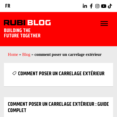
FR
BUILDING THE
FUTURE TOGETHER
BLOG
Home
»
Blog
»
comment poser un carrelage extérieur
TRUCS ET ASTUCES
COMMENT POSER UN CARRELAGE EXTÉRIEUR
RUBI TOOLS
IDÉES CARRELAGE
COMMENT POSER UN CARRELAGE EXTÉRIEUR : GUIDE
DÉCOUVREZ RUBI
COMPLET